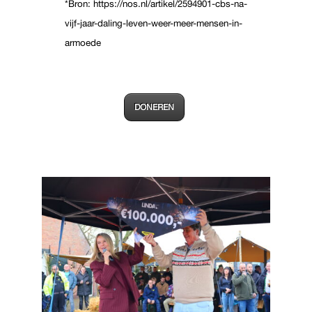
*Bron:
https://nos.nl/artikel/2594901-cbs-na-
vijf-jaar-daling-leven-weer-meer-mensen-in-
armoede
DONEREN