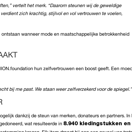
ften,” vertelt het merk. “Daarom steunen wij de geweldige
rdient zich krachtig, stijlvol en vol vertrouwen te voelen,
n ontstaan wanneer mode en maatschappelijke betrokkenheid
AAKT
HION.foundation hun zelfvertrouwen een boost geeft. Een moe
 echt bij me past. We staan weer zelfverzekerd voor de spiegel.
R
elijk dankzij de steun van merken, donateurs en partners. In 
gedoneerd, wat resulteerde in
8.940 kledingstukken en
bestemming kregen. Elk item draagt bij aan een gevoel van trot