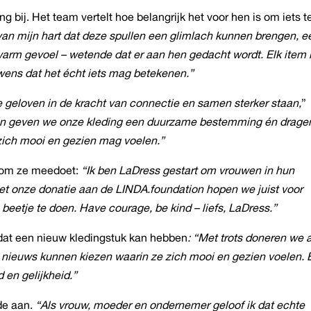
 bij. Het team vertelt hoe belangrijk het voor hen is om iets t
 van mijn hart dat deze spullen een glimlach kunnen brengen, e
warm gevoel – wetende dat er aan hen gedacht wordt. Elk item 
wens dat het écht iets mag betekenen.”
geloven in de kracht van connectie en samen sterker staan,
”
en geven we onze kleding een duurzame bestemming én drage
zich mooi en gezien mag voelen.”
rom ze meedoet:
“Ik ben LaDress gestart om vrouwen in hun
Met onze donatie aan de LINDA.foundation hopen we juist voor
 beetje te doen. Have courage, be kind – liefs, LaDress.”
t dat een nieuw kledingstuk kan hebben
: “Met trots doneren we 
 nieuws kunnen kiezen waarin ze zich mooi en gezien voelen. 
 en gelijkheid.”
de aan.
“Als vrouw, moeder en ondernemer geloof ik dat echte