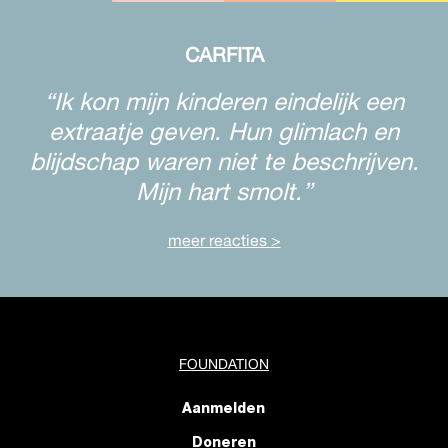
CARFITA
“Ik kon mijn kinderen eindelijk een
extraatje geven. Hun glimlach en
blijdschap waren niet te beschrijven.
Mijn hart smolt.”
meer reacties >
FOUNDATION
Aanmelden
Doneren