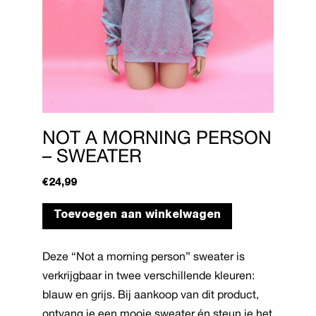
NOT A MORNING PERSON
– SWEATER
€
24,99
Dit
Toevoegen aan winkelwagen
product
heeft
Deze “Not a morning person” sweater is
meerdere
verkrijgbaar in twee verschillende kleuren:
variaties.
blauw en grijs. Bij aankoop van dit product,
Deze
ontvang je een mooie sweater én steun je het
optie