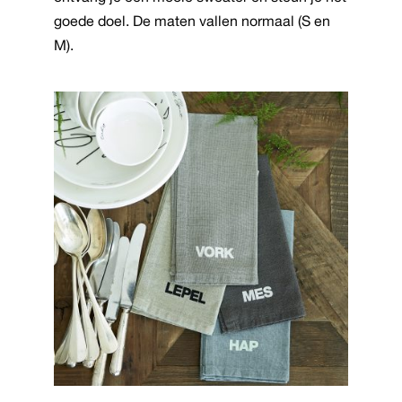
goede doel. De maten vallen normaal (S en
kan
M).
gekozen
worden
op
de
productpagina