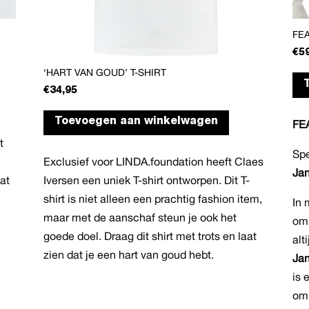
FEA
€
5
‘HART VAN GOUD’ T-SHIRT
€
34,95
Dit
Toevoegen aan winkelwagen
FE
product
t
heeft
Spe
n
Exclusief voor LINDA.foundation heeft Claes
meerdere
Jan
at
Iversen een uniek T-shirt ontworpen. Dit T-
variaties.
.
shirt is niet alleen een prachtig fashion item,
Deze
In 
maar met de aanschaf steun je ook het
optie
omh
goede doel. Draag dit shirt met trots en laat
kan
alt
zien dat je een hart van goud hebt.
gekozen
Jan
worden
is 
op
omr