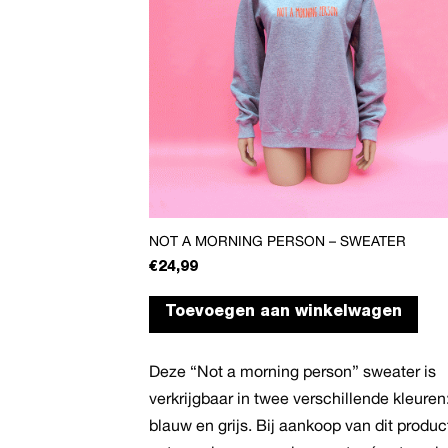
NOT A MORNING PERSON – SWEATER
€
24,99
Dit
Toevoegen aan winkelwagen
pro
heef
Deze “Not a morning person” sweater is
mee
verkrijgbaar in twee verschillende kleuren
vari
blauw en grijs. Bij aankoop van dit produc
Dez