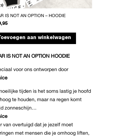
R IS NOT AN OPTION – HOODIE
9,95
Dit
Toevoegen aan winkelwagen
product
heeft
AR IS NOT AN OPTION HOODIE
meerdere
variaties.
ciaal voor ons ontworpen door
Deze
ice
optie
kan
moeilijke tijden is het soms lastig je hoofd
gekozen
oog te houden, maar na regen komt
worden
ijd zonneschijn…
op
ice
de
er van overtuigd dat je jezelf moet
productpagina
ingen met mensen die je omhoog liften,