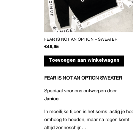
FEAR IS NOT AN OPTION – SWEATER
€
49,95
Dit
Toevoegen aan winkelwagen
pro
heef
FEAR IS NOT AN OPTION SWEATER
mee
vari
Speciaal voor ons ontworpen door
Dez
Janice
opti
kan
In moeilijke tijden is het soms lastig je ho
gek
omhoog te houden, maar na regen komt
wor
altijd zonneschijn…