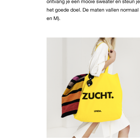
ontvang je een mooie sweater én steun j
opti
het goede doel. De maten vallen normaal 
kan
en M).
gek
wor
op
de
pro