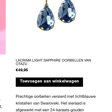
LACRIMA LIGHT SAPPHIRE OORBELLEN VAN
OTAZU
€
49,95
duct
Toevoegen aan winkelwagen
t
rdere
Prachtige oorbellen versierd met lichtblauwe
:
aties.
kristallen van Swarovski. Het sieraad is
t,
e
afgewerkt met een 24-karaats gouden