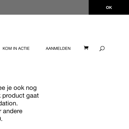
OK
KOM IN ACTIE
AANMELDEN
e je ook nog
k product gaat
dation.
r andere
.