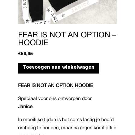
FEAR IS NOT AN OPTION –
HOODIE
€
59,95
Dit
Toevoegen aan winkelwagen
product
heeft
FEAR IS NOT AN OPTION HOODIE
meerdere
variaties.
Speciaal voor ons ontworpen door
Deze
Janice
optie
kan
In moeilijke tijden is het soms lastig je hoofd
gekozen
omhoog te houden, maar na regen komt altijd
worden