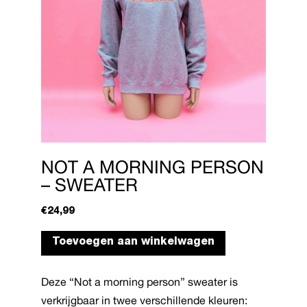
NOT A MORNING PERSON
– SWEATER
€
24,99
Dit
Toevoegen aan winkelwagen
product
heeft
Deze “Not a morning person” sweater is
meerdere
verkrijgbaar in twee verschillende kleuren:
variaties.