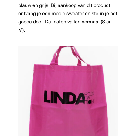
blauw en grijs. Bij aankoop van dit product,
Deze
ontvang je een mooie sweater én steun je het
optie
goede doel. De maten vallen normaal (S en
kan
M).
gekozen
worden
op
de
productpagina