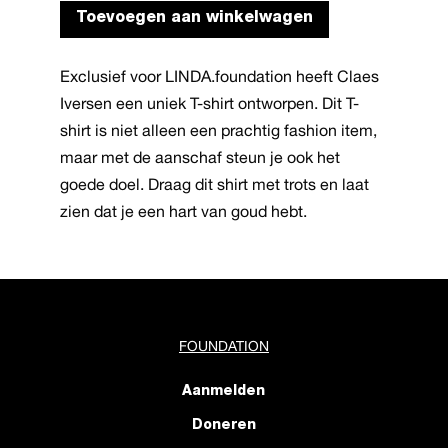
Toevoegen aan winkelwagen
product
heeft
Exclusief voor LINDA.foundation heeft Claes
meerdere
Iversen een uniek T-shirt ontworpen. Dit T-
variaties.
shirt is niet alleen een prachtig fashion item,
Deze
maar met de aanschaf steun je ook het
optie
goede doel. Draag dit shirt met trots en laat
kan
zien dat je een hart van goud hebt.
gekozen
worden
op
de
productpagina
FOUNDATION
Aanmelden
Doneren