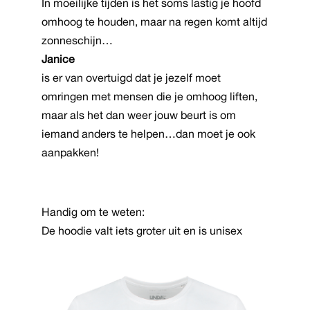
kan
In moeilijke tijden is het soms lastig je hoofd
gekozen
omhoog te houden, maar na regen komt altijd
worden
zonneschijn…
op
Janice
de
is er van overtuigd dat je jezelf moet
productpagina
omringen met mensen die je omhoog liften,
maar als het dan weer jouw beurt is om
iemand anders te helpen…dan moet je ook
aanpakken!
Handig om te weten:
De hoodie valt iets groter uit en is unisex