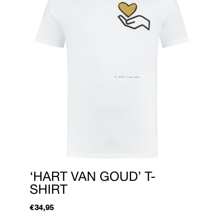
‘HART VAN GOUD’ T-
SHIRT
€
34,95
Dit