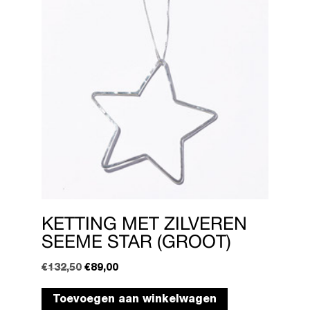
KETTING MET ZILVEREN
SEEME STAR (GROOT)
Oorspronkelijke
Huidige
€
132,50
€
89,00
prijs
prijs
was:
is:
Toevoegen aan winkelwagen