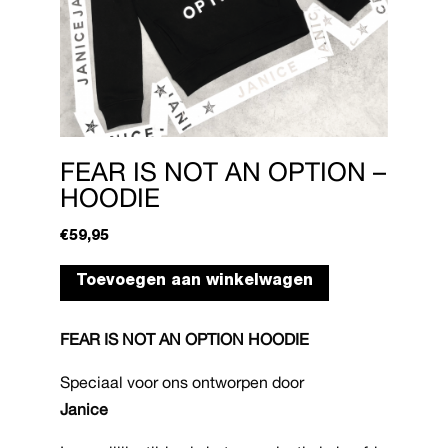
FEAR IS NOT AN OPTION –
HOODIE
€
59,95
Dit
Toevoegen aan winkelwagen
product
heeft
FEAR IS NOT AN OPTION HOODIE
meerdere
variaties.
Speciaal voor ons ontworpen door
Deze
Janice
optie