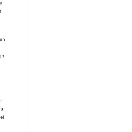
ia
n
een
en
et
is
el