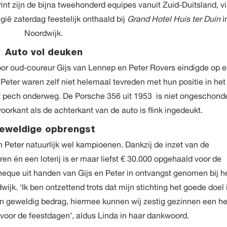
nt zijn de bijna tweehonderd equipes vanuit Zuid-Duitsland, v
gië zaterdag feestelijk onthaald bij
Grand Hotel Huis ter Duin
i
Noordwijk.
Auto vol deuken
r oud-coureur Gijs van Lennep en Peter Rovers eindigde op 
n Peter waren zelf niet helemaal tevreden met hun positie in het
 pech onderweg. De Porsche 356 uit 1953 is niet ongeschond
oorkant als de achterkant van de auto is flink ingedeukt.
eweldige opbrengst
n Peter natuurlijk wel kampioenen. Dankzij de inzet van de
n én een loterij is er maar liefst € 30.000 opgehaald voor de
heque uit handen van Gijs en Peter in ontvangst genomen bij h
wijk. ‘Ik ben ontzettend trots dat mijn stichting het goede doel 
en geweldig bedrag, hiermee kunnen wij zestig gezinnen een he
n voor de feestdagen’, aldus Linda in haar dankwoord.