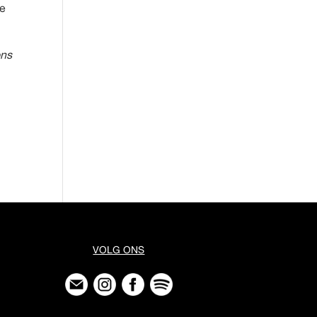
te
ons
VOLG ONS