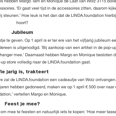
els hebben Margo Tam en Monique de Laat van Wolz 3115 boll
oires. ‘Er gaat veel tijd in de accessoires zitten, daarom kijk
ij steunen.’ Hoe leuk is het dan dat de LINDA.foundation hierbi
hoort?
Jubileum
tje te geven. Op 1 april is er ter ere van het vijfjarig jubileum e
ereen is uitgenodigd. ‘Bij aankoop van een artikel in de pop-u
elhanger mee.’ Daarnaast hebben Margo en Monique besloten d
up store volledig naar de LINDA.foundation gaat.
ie jarig is, trakteert
re zal de LINDA.foundation een cadeautje van Wolz ontvangen
 jaren hebben gedoneerd, maken we op 1 april € 500 over naar 
ation,’ vertellen Margo en Monique.
Feest je mee?
om mee te feesten en natuurlijk iets te kopen: ‘Hoe meer tass