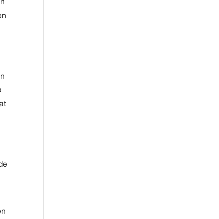
en
en
j
en
p
at
.
de
en