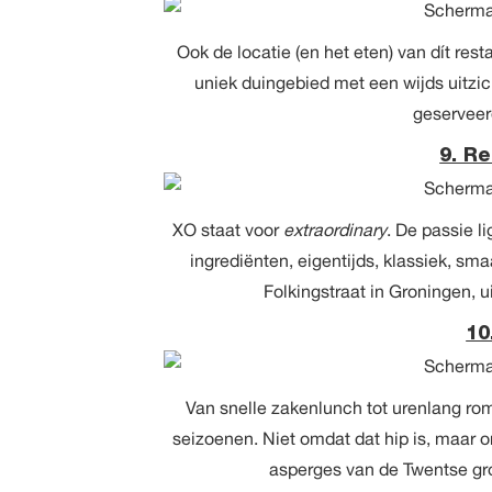
Ook de locatie (en het eten) van dít res
uniek duingebied met een wijds uitzic
geserveerd
9. R
XO staat voor
extraordinary
. De passie li
ingrediënten, eigentijds, klassiek, sma
Folkingstraat in Groningen, 
10
Van snelle zakenlunch tot urenlang rom
seizoenen. Niet omdat dat hip is, maar 
asperges van de Twentse grond