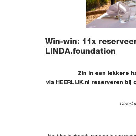
Win-win: 11x reserveer
LINDA.foundation
Zin in een lekkere h
via
HEERLIJK.nl
reserveren bij d
Dinsdag
Het idee is simpel: wanneer je
een reser