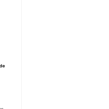
 de
on