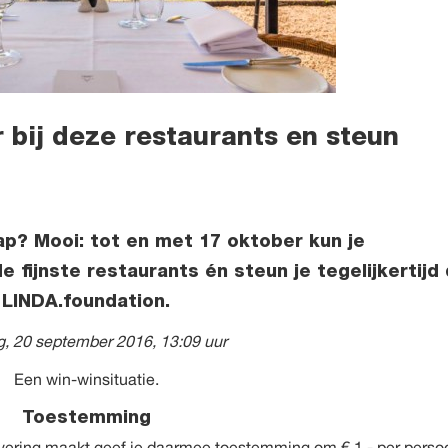
 bij deze restaurants en steun
ap? Mooi: tot en met 17 oktober kun je
e fijnste restaurants én steun je tegelijkertijd
LINDA.foundation.
, 20 september 2016, 13:09 uur
Een win-winsituatie.
Toestemming
vering maakt
geef je daarmee toestemming om € 1,- per perso