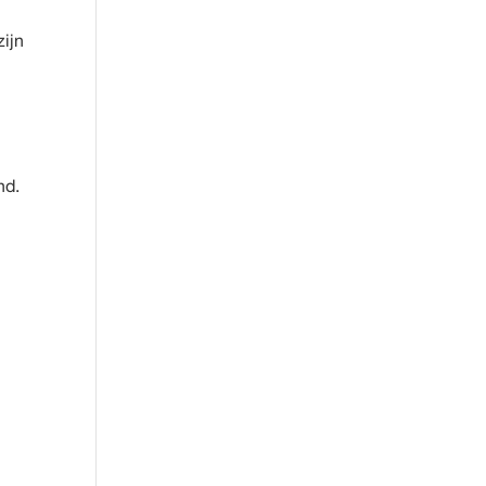
zijn
nd.
n