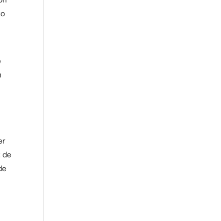
zo
e
n
er
: de
de