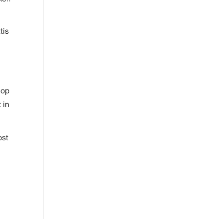
tis
 op
 in
ost