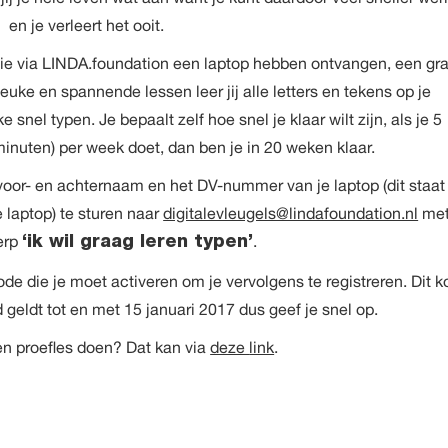
en je verleert het ooit.
die via LINDA.foundation een laptop hebben ontvangen, een gra
euke en spannende lessen leer jij alle letters en tekens op je
 snel typen. Je bepaalt zelf hoe snel je klaar wilt zijn, als je 5
inuten) per week doet, dan ben je in 20 weken klaar.
voor- en achternaam en het DV-nummer van je laptop (dit staat
e laptop) te sturen naar
digitalevleugels@lindafoundation.nl
met
erp
.
‘ik wil graag leren typen’
ode die je moet activeren om je vervolgens te registreren. Dit k
 geldt tot en met 15 januari 2017 dus geef je snel op.
een proefles doen? Dat kan via
deze
link
.