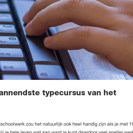
annendste typecursus van het
schoolwerk zou het natuurlijk ook heel handig zijn als je met 1
jij je hele leven wat aan want je kunt daardoor veel sneller we