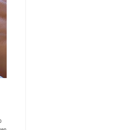
0
rken