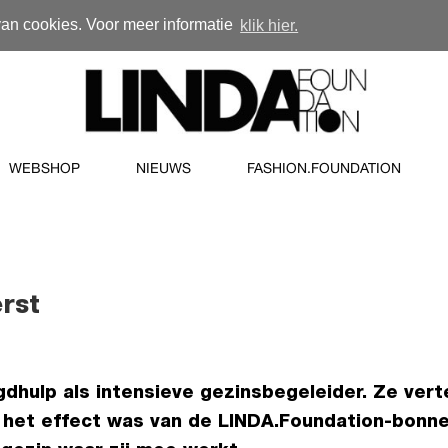
van cookies. Voor meer informatie
klik hier.
WEBSHOP
NIEUWS
FASHION.FOUNDATION
rst
gdhulp als intensieve gezinsbegeleider. Ze vert
l het effect was van de LINDA.Foundation-bonn