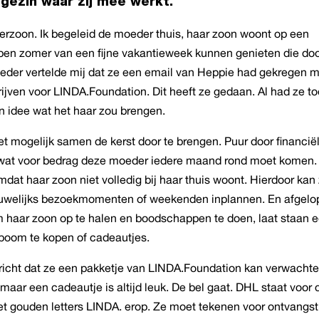
gezin waar zij mee werkt.
erzoon. Ik begeleid de moeder thuis, haar zoon woont op een
pen zomer van een fijne vakantieweek kunnen genieten die do
eder vertelde mij dat ze een email van Heppie had gekregen 
chrijven voor LINDA.Foundation. Dit heeft ze gedaan. Al had ze t
n idee wat het haar zou brengen.
t mogelijk samen de kerst door te brengen. Puur door financië
 wat voor bedrag deze moeder iedere maand rond moet komen.
at haar zoon niet volledig bij haar thuis woont. Hierdoor kan 
nauwelijks bezoekmomenten of weekenden inplannen. En afgelo
 haar zoon op te halen en boodschappen te doen, laat staan 
boom te kopen of cadeautjes.
ericht dat ze een pakketje van LINDA.Foundation kan verwachte
maar een cadeautje is altijd leuk. De bel gaat. DHL staat voor 
et gouden letters LINDA. erop. Ze moet tekenen voor ontvangst