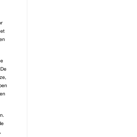
or
met
oen
le
 De
ze,
pen
een
n.
de
,