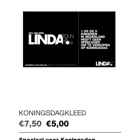
KONINGSDAGKLEED
Oorspronkelijke
Huidige
€
7,50
€
5,00
prijs
prijs