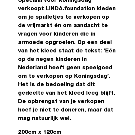
was:
is:
Speciaal voor Koningsdag
€7,50.
€5,00.
verkoopt LINDA.foundation kleden
om je spulletjes te verkopen op
de vrijmarkt én om aandacht te
vragen voor kinderen die in
armoede opgroeien. Op een deel
van het kleed staat de tekst: ‘Eén
op de negen kinderen in
Nederland heeft geen speelgoed
om te verkopen op Koningsdag’.
Het is de bedoeling dat dit
gedeelte van het kleed leeg blijft.
De opbrengst van je verkopen
hoef je niet te doneren, maar dat
mag natuurlijk wel.
200cm x 120cm