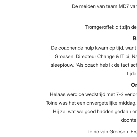
De meiden van team MD7 van 
Tromgeroffel: dit zijn 
B
De coachende hulp kwam op tijd, want 
Groesen, Directeur Change & IT bij 
sleeptouw. ‘Als coach heb ik de tactis
tijd
On
Helaas werd de wedstrijd met 7-2 verlo
Toine was het een onvergetelijke middag. 
Hij zei wat we goed hadden gedaan en 
dochter
Toine van Groesen, Er