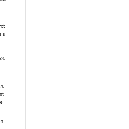
rdt
els
n
ot.
en
.
et
ie
en