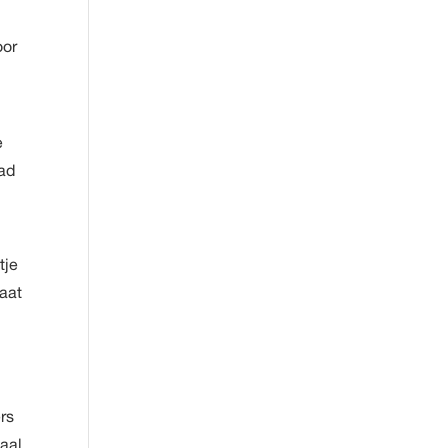
oor
e
aad
tje
aat
rs
maal