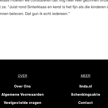
laas moeten we constateren dat nog heel veel gezinnen onz
e. “Juist rond Sinterklaas en kerst is het fijn als die kinderen
unnen beleven. Dat gun ik echt iedereen.”
OVER
MEER
Over Ons
linda.nl
Algemene Voorwaarden
Schenkingsakte
Veelgestelde vragen
Contact