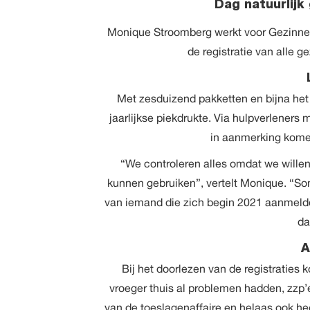
Dag natuurlijk
Monique Stroomberg werkt voor Gezinn
de registratie van alle ge
Met zesduizend pakketten en bijna het 
jaarlijkse piekdrukte. Via hulpverlener
in aanmerking kome
“We controleren alles omdat we wille
kunnen gebruiken”, vertelt Monique. “Som
van iemand die zich begin 2021 aanmeldd
da
A
Bij het doorlezen van de registraties
vroeger thuis al problemen hadden, zzp’e
van de toeslagenaffaire en helaas ook heel