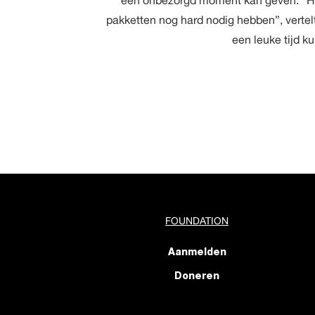
een onbezorgd moment kan geven. “He
pakketten nog hard nodig hebben”, vertelt z
een leuke tijd k
FOUNDATION
Aanmelden
Doneren