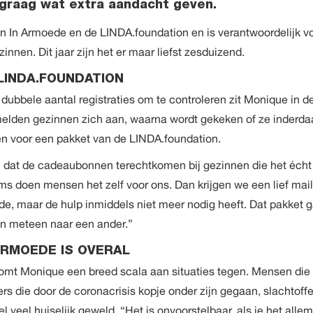
 graag wat extra aandacht geven.
en In Armoede en de
LINDA.foundation
en is verantwoordelijk v
zinnen. Dit jaar zijn het er maar liefst zesduizend.
LINDA.FOUNDATION
dubbele aantal registraties om te controleren zit Monique in d
s melden gezinnen zich aan, waarna wordt gekeken of ze inderd
n voor een pakket van de LINDA.foundation.
n dat de cadeaubonnen terechtkomen bij gezinnen die het écht
s doen mensen het zelf voor ons. Dan krijgen we een lief mail
e, maar de hulp inmiddels niet meer nodig heeft. Dat pakket g
n meteen naar een ander.”
RMOEDE IS OVERAL
 komt Monique een breed scala aan situaties tegen. Mensen die
rs die door de coronacrisis kopje onder zijn gegaan, slachtoffe
 veel huiselijk geweld. “Het is onvoorstelbaar, als je het alle