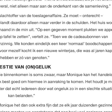
overal, niet alleen maar aan de onderkant van de samenleving.”
slachtoffer van de toeslagenaffaire. Ze moet – onterecht –
landt daardoor alleen maar verder in de schulden. Het huis wo
maand in de min uit. “Op een gegeven moment plukten we app
p tafel te zetten”, vertelt ze. “Toen we de cadeaubonnen van
zinnig. We konden eindelijk een keer ‘normaal’ boodschappe
voor mezelf kocht ik een nieuwe winterjas, die was al jaren kap
hebben er zó van genoten.”
ESTIE VAN (ON)GELUK
 die binnenkomen is soms zwaar, maar Monique kan het
handel
ook best goed om hiermee in aanraking te komen. Het houdt je m
ter dat echt iedereen door wat ongeluk zo in een slechte situat
kan belanden.”
Monique het dan ook extra fijn dat ze elk jaar duizenden gezinn