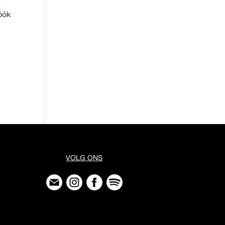
e
 óók
VOLG ONS