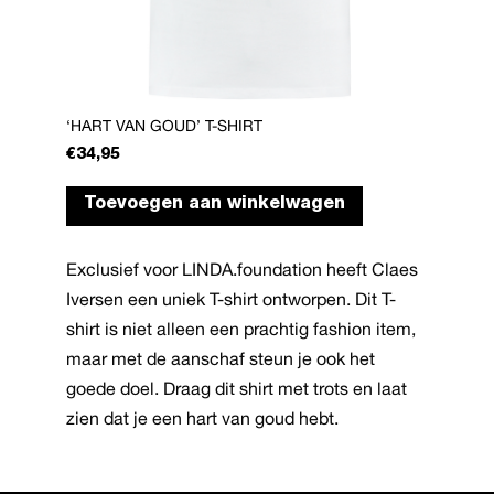
‘HART VAN GOUD’ T-SHIRT
€
34,95
Dit
Toevoegen aan winkelwagen
product
heeft
Exclusief voor LINDA.foundation heeft Claes
meerdere
Iversen een uniek T-shirt ontworpen. Dit T-
variaties.
shirt is niet alleen een prachtig fashion item,
Deze
maar met de aanschaf steun je ook het
optie
goede doel. Draag dit shirt met trots en laat
kan
zien dat je een hart van goud hebt.
gekozen
worden
op