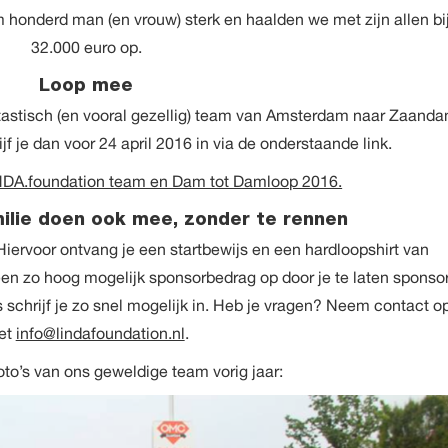
 honderd man (en vrouw) sterk en haalden we met zijn allen bi
32.000 euro op.
Loop mee
ntastisch (en vooral gezellig) team van Amsterdam naar Zaand
jf je dan voor 24 april 2016 in via de onderstaande link.
NDA.foundation team en Dam tot Damloop 2016.
milie doen ook mee, zonder te rennen
 Hiervoor ontvang je een startbewijs en een hardloopshirt van
een zo hoog mogelijk sponsorbedrag op door je te laten sponso
s schrijf je zo snel mogelijk in. Heb je vragen? Neem contact o
et
info@lindafoundation.nl
.
foto’s van ons geweldige team vorig jaar: