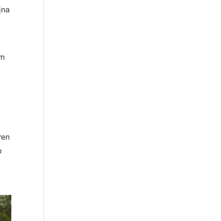
jna
am
ren
p