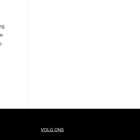
ing
de
o
VOLG ONS