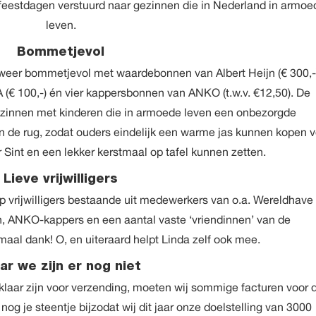
eestdagen verstuurd naar gezinnen die in Nederland in armoe
leven.
Bommetjevol
 weer bommetjevol met waardebonnen van Albert Heijn (€ 300,-
A (€ 100,-) én vier kappersbonnen van ANKO (t.w.v. €12,50). De
zinnen met kinderen die in armoede leven een onbezorgde
 de rug, zodat ouders eindelijk een warme jas kunnen kopen v
 Sint en een lekker kerstmaal op tafel kunnen zetten.
Lieve vrijwilligers
 vrijwilligers bestaande uit medewerkers van o.a. Wereldhave
, ANKO-kappers en een aantal vaste ‘vriendinnen’ van de
aal dank! O, en uiteraard helpt Linda zelf ook mee.
ar we zijn er nog niet
laar zijn voor verzending, moeten wij sommige facturen voor 
 nog je steentje bij
zodat wij dit jaar onze doelstelling van 3000