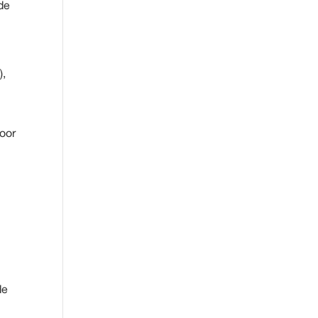
de
),
oor
de