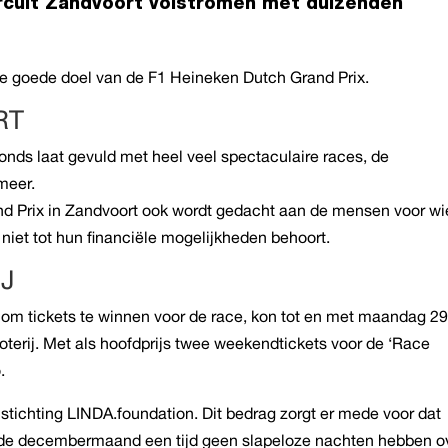
rcuit Zandvoort volstromen met duizenden
iële goede doel van de F1 Heineken Dutch Grand Prix.
RT
vonds laat gevuld met heel veel spectaculaire races, de
meer.
Grand Prix in Zandvoort ook wordt gedacht aan de mensen voor wi
niet tot hun financiële mogelijkheden behoort.
IJ
 om tickets te winnen voor de race, kon tot en met maandag 2
terij. Met als hoofdprijs twee weekendtickets voor de ‘Race
.
r stichting LINDA.foundation. Dit bedrag zorgt er mede voor dat
de decembermaand een tijd geen slapeloze nachten hebben o