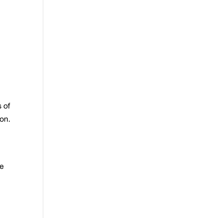
s of
on.
ie