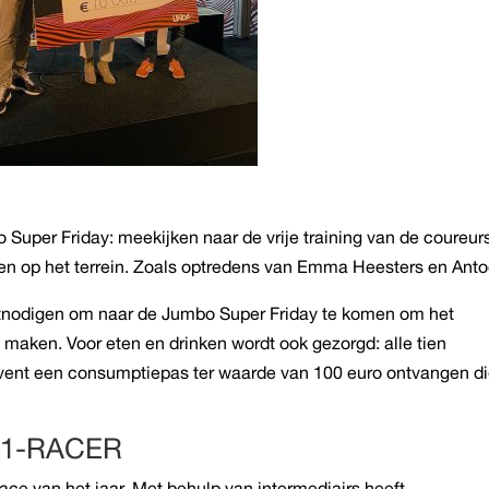
o Super Friday: meekijken naar de vrije training van de coureur
ten op het terrein. Zoals optredens van Emma Heesters en Anto
itnodigen om naar de Jumbo Super Friday te komen om het
 maken. Voor eten en drinken wordt ook gezorgd: alle tien
vent een consumptiepas ter waarde van 100 euro ontvangen d
F1-RACER
ace van het jaar. Met behulp van intermediairs heeft