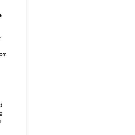
e
r
t om
at
ng
s