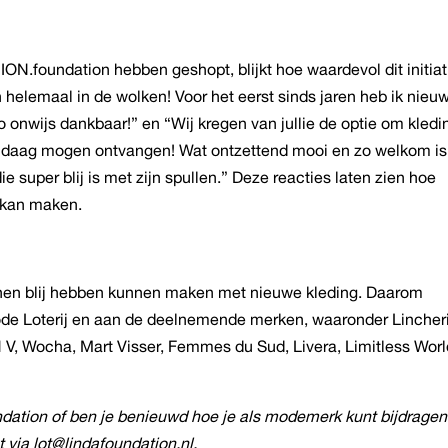
ION.foundation hebben geshopt, blijkt hoe waardevol dit initiat
en helemaal in de wolken! Voor het eerst sinds jaren heb ik nieu
 zo onwijs dankbaar!” en “Wij kregen van jullie de optie om kledi
andaag mogen ontvangen! Wat ontzettend mooi en zo welkom is
die super blij is met zijn spullen.” Deze reacties laten zien hoe
t kan maken.
innen blij hebben kunnen maken met nieuwe kleding. Daarom
ode Loterij en aan de deelnemende merken, waaronder Lincher
V, Wocha, Mart Visser, Femmes du Sud, Livera, Limitless Worl
ndation of ben je benieuwd hoe je als modemerk kunt bijdrage
via lot@lindafoundation.nl.