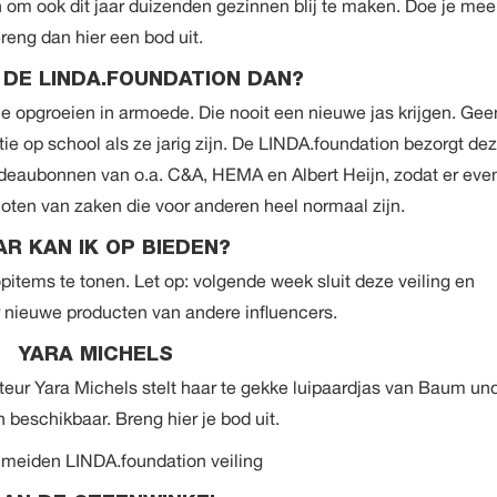
 om ook dit jaar duizenden gezinnen blij te maken. Doe je me
reng dan hier een bod uit
.
 DE LINDA.FOUNDATION DAN?
ie opgroeien in armoede. Die nooit een nieuwe jas krijgen. Gee
tie op school als ze jarig zijn. De LINDA.foundation bezorgt de
deaubonnen van o.a. C&A, HEMA en Albert Heijn, zodat er eve
ten van zaken die voor anderen heel normaal zijn.
R KAN IK OP BIEDEN?
opitems te tonen. Let op: volgende week sluit deze veiling en
r nieuwe producten van andere influencers.
YARA MICHELS
ur Yara Michels stelt haar te gekke luipaardjas van Baum un
n beschikbaar. Breng
hier
je bod uit.