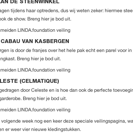
AN DE STEENWINKEL
gen tijdens haar optredens, dus wij weten zeker: hiermee steel 
ook de show. Breng
hier
je bod uit.
 CABAU VAN KASBERGEN
en is door de franjes over het hele pak echt een parel voor in 
ingkast. Breng
hier
je bod uit.
LESTE (CELMATIQUE)
 gedragen door Celeste en is hoe dan ook de perfecte toevoegi
 garderobe. Breng
hier
je bod uit.
 volgende week nog een keer
deze speciale veilingspagina
, w
en er weer vier nieuwe kledingstukken.