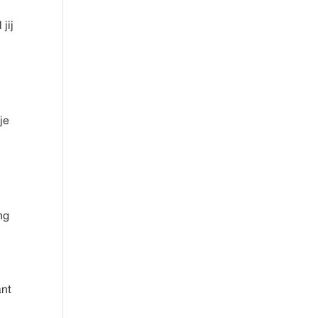
jij
je
ng
ant