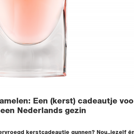
amelen: Een (kerst) cadeautje voo
n een Nederlands gezin
vervroegd kerstcadeautje gunnen? Nou..jezelf é