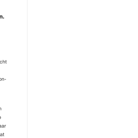
n.
acht
on-
n
e
aar
at