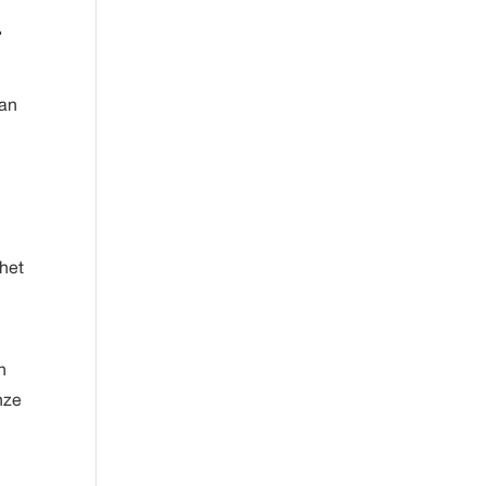
.
van
 het
n
nze