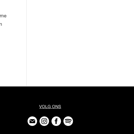
arme
in
VOLG ONS